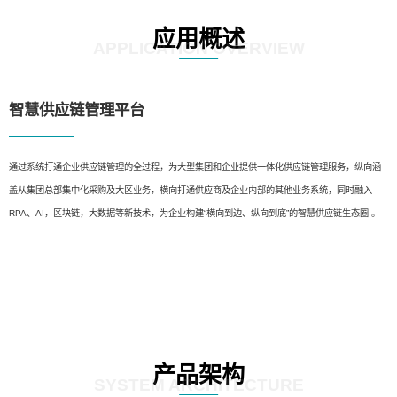
应用概述
APPLICATION OVERVIEW
智慧供应链管理平台
通过系统打通企业供应链管理的全过程，为大型集团和企业提供一体化供应链管理服务，纵向涵
盖从集团总部集中化采购及大区业务，横向打通供应商及企业内部的其他业务系统，同时融入
RPA、AI，区块链，大数据等新技术，为企业构建“横向到边、纵向到底”的智慧供应链生态圈 。
产品架构
SYSTEM ARCHITECTURE