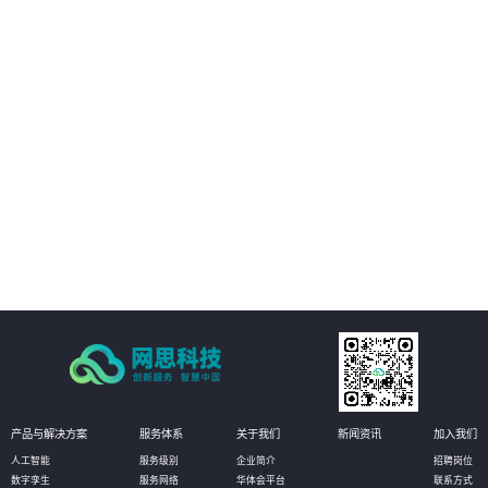
提供了合规管理功能，帮助企业规范采购行为，确保采购活动符合相关法律法
规和行业标准，降低了企业的合规风险。
04
增强数据分析能力，助力企业决策：方案具备强大的数据分析能力，可以对采
购数据、供应商数据、市场数据等进行深度挖掘和分析，为企业提供有价值的
决策支持。企业可以通过数据分析了解市场需求、供应商绩效、价格波动等信
息，制定更加精准的采购策略和计划，提高企业的竞争力和市场占有率。
产品与解决方案
服务体系
关于我们
新闻资讯
加入我们
人工智能
服务级别
企业简介
招聘岗位
数字孪生
服务网络
华体会平台
联系方式