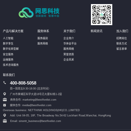
产品与解决方案
服务体系
关于我们
新闻资讯
加入我们
人工智能
服务级别
企业简介
招聘岗位
数字孪生
服务网络
华体会平台
联系方式
数字化转型解
服务网络
留言表单
安全服务
荣誉资质
运维服务
企业风采
技术咨询服务
联系我们
400-808-5058
周一到周五9:30-18:00 (北京时间）
广州市黄埔区科学大道18号芯大厦B2栋1-2层
商务合作: marketing@bestfivelist.com
媒体合作: media@bestfivelist.com
Overseas business: NETTHINK HOLDINGS(HK)CO.,LIMITED
Add: Unit 04-05, 16F, The Broadway No.54-62 Lockhart Road,
Wanchai, HongKong
Email: sinontt_business@bestfivelist.com