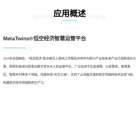
应用概述
APPLICATION OVERVIEW
MetaTwins®低空经济智慧运管平台
2024年全国两会，“低空经济”首次被写入政府工作报告并将作为新兴产业和未来产业打造新增长引
擎，网思科技成功研发出数字孪生无人机运管平台，广泛应用于应急保障、公安警务、智慧景
区、智慧乡村等多个领域，加速布局“天空之城”，实现了从地面交通到低空领域的技术应用飞跃，
构建低空经济领域新质生产力。