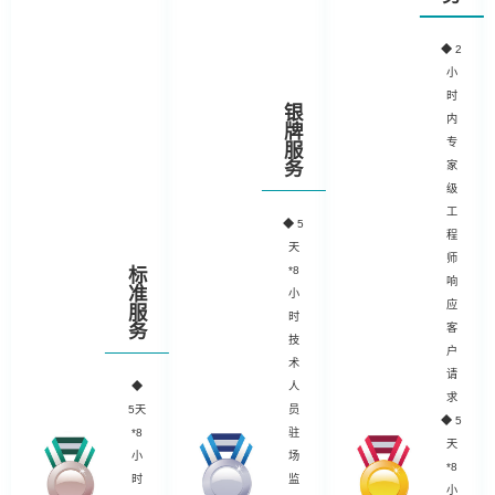
◆
2
小
时
银
内
牌
专
服
务
家
级
工
◆
5
程
天
师
*8
标
响
准
小
应
服
时
务
客
技
户
术
请
◆
人
求
5天
员
◆ 5
*8
驻
天
小
场
*8
时
监
小