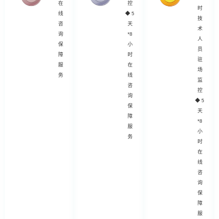
在
控
时
线
◆
5
技
咨
天
术
询
*8
人
保
小
员
障
时
驻
服
在
场
务
线
监
咨
控
询
◆
5
保
天
障
*8
服
小
务
时
在
线
咨
询
保
障
服