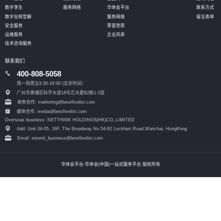
数字孪生
服务网络
华体会平台
联系方式
数字化转型解
服务网络
留言表单
安全服务
荣誉资质
运维服务
企业风采
技术咨询服务
联系我们
400-808-5058
周一到周五9:30-18:00 (北京时间）
广州市黄埔区科学大道18号芯大厦B2栋1-2层
商务合作: marketing@bestfivelist.com
媒体合作: media@bestfivelist.com
Overseas business: NETTHINK HOLDINGS(HK)CO.,LIMITED
Add: Unit 04-05, 16F, The Broadway No.54-62 Lockhart Road,
Wanchai, HongKong
Email: sinontt_business@bestfivelist.com
华体会平台-华体会(中国)一站式服务平台 版权所有