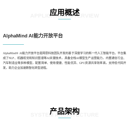
应用概述
APPLICATION OVERVIEW
AlphaMind AI能力开放平台
AlphaMind® AI能力开放平台是网思科技团队开发的基于深度学习的新一代人工智能平台。平台集
成了NLP、机器视觉和知识图谱等AI关键技术，具备全栈AI模型生产运营能力，内置通信行业、
汽车制造业等多种模型，配置简单、使用便捷、性能优异、GPU资源共享效率高，支持低代码开
发，助力企业加速数智化转型进程。
产品架构
SYSTEM ARCHITECTURE