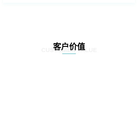
客户价值
CUSTOMER VALUE
01
基于深度学习的照片模糊性检测方法
02
工程照片历史重复性检测方法
03
与移动互联网技术充分融合